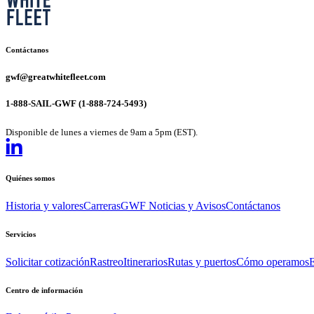
Contáctanos
gwf@greatwhitefleet.com
1-888-SAIL-GWF (1-888-724-5493)
Disponible de lunes a viernes de 9am a 5pm (EST).
Quiénes somos
Historia y valores
Carreras
GWF Noticias y Avisos
Contáctanos
Servicios
Solicitar cotización
Rastreo
Itinerarios
Rutas y puertos
Cómo operamos
Centro de información