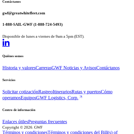
Contáctanos
gwf@greatwhitefleet.com
1-888-SAIL-GWF (1-888-724-5493)
Disponible de lunes a viernes de 9am a 5pm (EST).
Quiénes somos
Historia y valores
Carreras
GWF Noticias y Avisos
Contáctanos
Servicios
Solicitar cotización
Rastreo
Itinerarios
Rutas y puertos
Cómo
operamos
Equipos
GWF Logistics, Corp.
Centro de información
Enlaces útiles
Preguntas frecuentes
Copyright
©
2026
. GWF
Términos y condiciones
Términos y condiciones del Bill(s) of