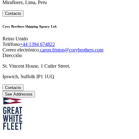
Miraflores, Lima, Peru
Contacto
Cory Brothers Shipping Agency Ltd.
Reino Unido
Teléfono
+44 1394 674822
Correo electrónico
caron.friston@corybrothers.com
Dirección
St. Vincent House, 1 Cutler Street,
Ipswich, Suffolk IP1 1UQ
Contacto
MapLibre
See Addresses