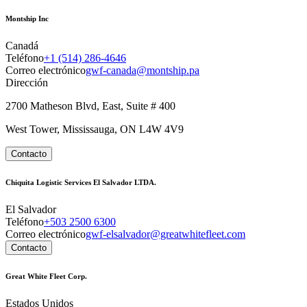
Montship Inc
Canadá
Teléfono
+1 (514) 286-4646
Correo electrónico
gwf-canada@montship.pa
Dirección
2700 Matheson Blvd, East, Suite # 400
West Tower, Mississauga, ON L4W 4V9
Contacto
Chiquita Logistic Services El Salvador LTDA.
El Salvador
Teléfono
+503 2500 6300
Correo electrónico
gwf-elsalvador@greatwhitefleet.com
Contacto
Great White Fleet Corp.
Estados Unidos