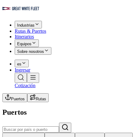
Industrias
Rutas & Puertos
Itinerarios
Equipos
Sobre nosotros
es
Ingresar
Cotización
Puertos
Rutas
Puertos