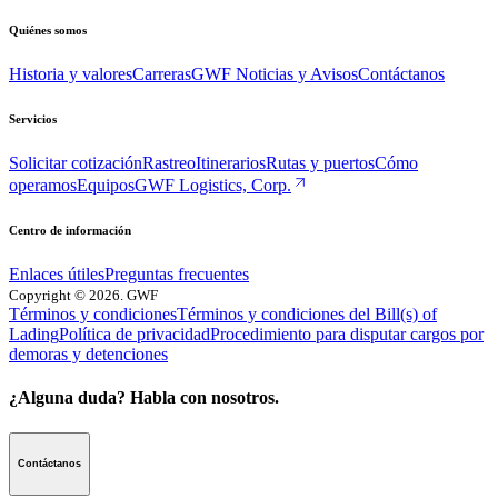
Quiénes somos
Historia y valores
Carreras
GWF Noticias y Avisos
Contáctanos
Servicios
Solicitar cotización
Rastreo
Itinerarios
Rutas y puertos
Cómo
operamos
Equipos
GWF Logistics, Corp.
Centro de información
Enlaces útiles
Preguntas frecuentes
Copyright
©
2026
. GWF
Términos y condiciones
Términos y condiciones del Bill(s) of
Lading
Política de privacidad
Procedimiento para disputar cargos por
demoras y detenciones
¿Alguna duda? Habla con nosotros.
Contáctanos